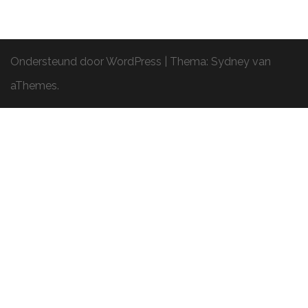
Ondersteund door WordPress
|
Thema:
Sydney
van
aThemes.