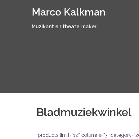
Spring
Marco Kalkman
naar
inhoud
Muzikant en theatermaker
Bladmuziekwinkel
[products limit=”12″ columns=”3″ category=”2