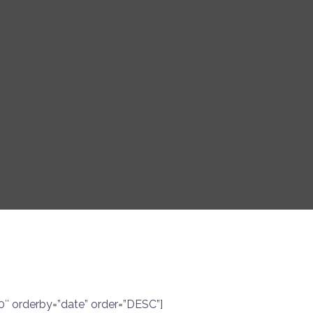
0″ orderby=”date” order=”DESC”]